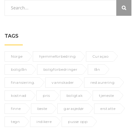
TAGS
Norge
hjemmeforbedring
Curaçao
boliglån
boligforbedringer
lån
finansiering.
vannskader
restaurering
kostnad
pris
boligtak
tjeneste
finne
beste
garasjedør
erstatte
tegn
indikere
pusse opp