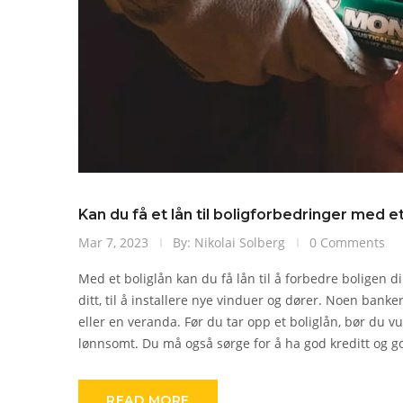
Kan du få et lån til boligforbedringer med et
Mar 7, 2023
By: Nikolai Solberg
0 Comments
Med et boliglån kan du få lån til å forbedre boligen d
ditt, til å installere nye vinduer og dører. Noen banke
eller en veranda. Før du tar opp et boliglån, bør du v
lønnsomt. Du må også sørge for å ha god kreditt og god
READ MORE