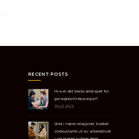
RECENT POSTS
Hva er det beste selskapet for
garasjeportreparasjon?
30 Jul 2023
Vold i nære relasjoner kneber
voldsutsatte ut av arbeidslivet
– og staten svikter dem