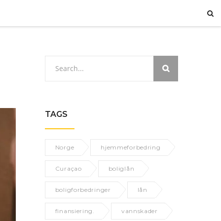
TAGS
Norge
hjemmeforbedring
Curaçao
boliglån
boligforbedringer
lån
finansiering.
vannskader