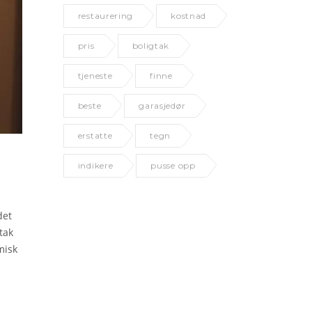
restaurering
kostnad
pris
boligtak
tjeneste
finne
beste
garasjedør
erstatte
tegn
indikere
pusse opp
det
tak
misk