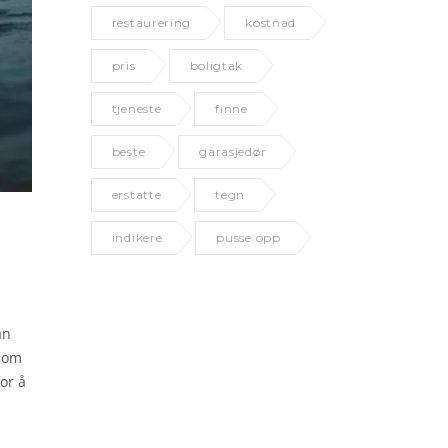
restaurering
kostnad
pris
boligtak
tjeneste
finne
beste
garasjedør
erstatte
tegn
indikere
pusse opp
an
 som
or å