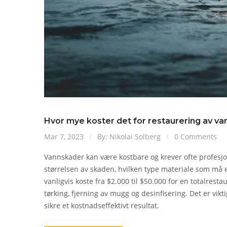
Hvor mye koster det for restaurering av v
Mar 7, 2023
By: Nikolai Solberg
0 Comments
Vannskader kan være kostbare og krever ofte profesjo
størrelsen av skaden, hvilken type materiale som må er
vanligvis koste fra $2.000 til $50.000 for en totalres
tørking, fjerning av mugg og desinfisering. Det er vik
sikre et kostnadseffektivt resultat.