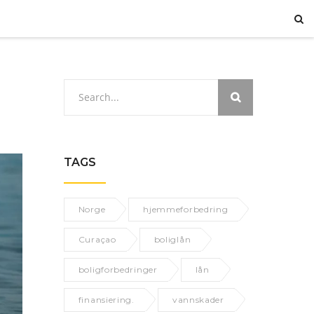
TAGS
Norge
hjemmeforbedring
Curaçao
boliglån
boligforbedringer
lån
finansiering.
vannskader