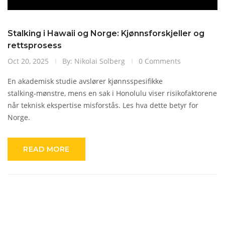
Stalking i Hawaii og Norge: Kjønnsforskjeller og
rettsprosess
Oct 20, 2025
By: Nikolai Solberg
0 Comments
En akademisk studie avslører kjønnsspesifikke
stalking‑mønstre, mens en sak i Honolulu viser risikofaktorene
når teknisk ekspertise misforstås. Les hva dette betyr for
Norge.
READ MORE