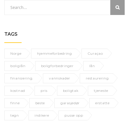
TAGS
Norge
hjemmeforbedring
Curaçao
boliglån
boligforbedringer
lån
finansiering.
vannskader
restaurering
kostnad
pris
boligtak
tjeneste
finne
beste
garasjedør
erstatte
tegn
indikere
pusse opp