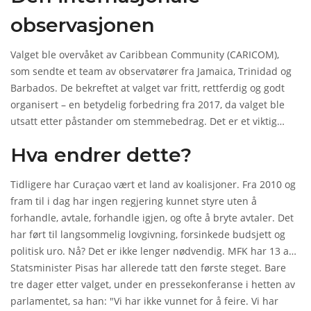
tradisjonelle politiske strukturer i Curaçao bryter sammen.
observasjonen
New Antilles Movement
(MAN) og
National Innovation Party
(PIN) klarte ikke å krysse grensen til parlamentet. PIN, som
Valget ble overvåket av
Caribbean Community
(CARICOM),
forsvant helt i 2021, returnerte ikke. MAN, som en gang var en
som sendte et team av observatører fra Jamaica, Trinidad og
sentral stemme i antikoloniale bevegelser, er nå nærmest et
Barbados. De bekreftet at valget var fritt, rettferdig og godt
huskebokstav.
organisert – en betydelig forbedring fra 2017, da valget ble
utsatt etter påstander om stemmebedrag. Det er et viktig
signal for Curaçao, som ofte har blitt kritisert for svak
Hva endrer dette?
demokratisk infrastruktur. CARICOMs godkjenning gir MFKs
seier en ekstra dimensjon: ikke bare er det et internalt
Tidligere har Curaçao vært et land av koalisjoner. Fra 2010 og
gjennombrudd – det er et internasjonalt akseptert.
fram til i dag har ingen regjering kunnet styre uten å
forhandle, avtale, forhandle igjen, og ofte å bryte avtaler. Det
har ført til langsommelig lovgivning, forsinkede budsjett og
politisk uro. Nå? Det er ikke lenger nødvendig. MFK har 13 av
21 seter – det betyr at de kan vedta lover, endre
Statsminister Pisas har allerede tatt den første steget. Bare
skattelovgivning, og endre forvaltningsstrukturer uten å måtte
tre dager etter valget, under en pressekonferanse i hetten av
konsultere noen. Det er ikke bare effektivitet – det er ansvar.
parlamentet, sa han: "Vi har ikke vunnet for å feire. Vi har