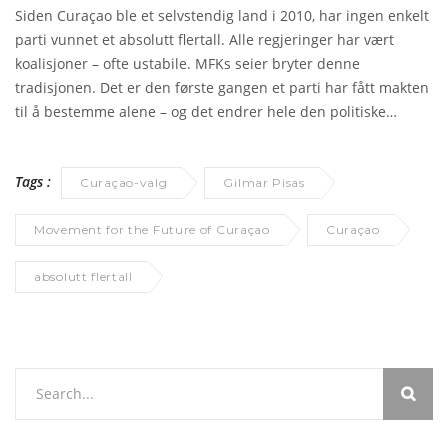
Siden Curaçao ble et selvstendig land i 2010, har ingen enkelt
parti vunnet et absolutt flertall. Alle regjeringer har vært
koalisjoner – ofte ustabile. MFKs seier bryter denne
tradisjonen. Det er den første gangen et parti har fått makten
til å bestemme alene – og det endrer hele den politiske
kulturen på øya.
Tags :
Curaçao-valg
Gilmar Pisas
Movement for the Future of Curaçao
Curaçao
absolutt flertall