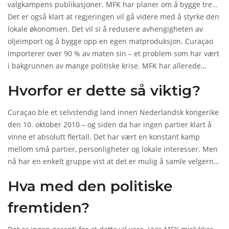
valgkampens publikasjoner. MFK har planer om å bygge tre
nye skoler i de mest utsatte bydelene, og å utvikle solenergi i
Det er også klart at regjeringen vil gå videre med å styrke den
hele øya – med mål om 40 % av energien fra fornybare kilder
lokale økonomien. Det vil si å redusere avhengigheten av
innen 2030. Det er ambitiøst. Men nå har de makten til å
oljeimport og å bygge opp en egen matproduksjon. Curaçao
gjøre det.
importerer over 90 % av maten sin – et problem som har vært
i bakgrunnen av mange politiske krise. MFK har allerede
startet dialog med lokale bønder og fiskere. Det er en liten,
Hvorfor er dette så viktig?
men kraftig endring.
Curaçao ble et selvstendig land innen Nederlandsk kongerike
den 10. oktober 2010 – og siden da har ingen partier klart å
vinne et absolutt flertall. Det har vært en konstant kamp
mellom små partier, personligheter og lokale interesser. Men
nå har en enkelt gruppe vist at det er mulig å samle velgerne
– ikke gjennom frykt, men gjennom tillit. Og det er en ny
Hva med den politiske
barriere som er bruddet. Det er ikke bare en seier for MFK.
Det er en seier for demokrati i små samfunn.
fremtiden?