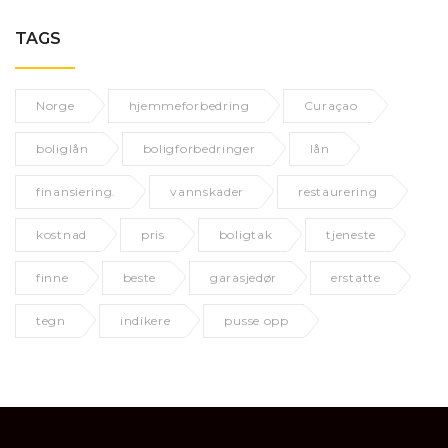
TAGS
Norge
hjemmeforbedring
Curaçao
boliglån
boligforbedringer
lån
finansiering.
vannskader
restaurering
kostnad
pris
boligtak
tjeneste
finne
beste
garasjedør
erstatte
tegn
indikere
pusse opp