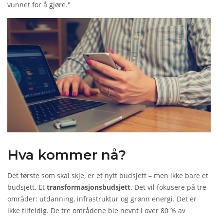
Og det er en ny type politikk.
vunnet for å gjøre."
Hva kommer nå?
Det første som skal skje, er et nytt budsjett – men ikke bare et
budsjett. Et
transformasjonsbudsjett
. Det vil fokusere på tre
områder: utdanning, infrastruktur og grønn energi. Det er
ikke tilfeldig. De tre områdene ble nevnt i over 80 % av