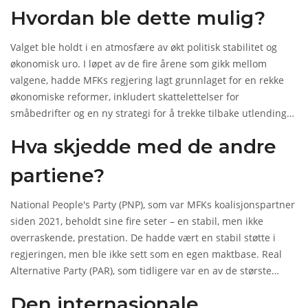
økning fra 2021, da partiet kom på første plass men manglet
Hvordan ble dette mulig?
ett sete for å nå absolutt flertall. Det er en politisk jordskjelv i
det karibiske øylandet, og
Gilmar Pisas
, statsminister og leder
Valget ble holdt i en atmosfære av økt politisk stabilitet og
av MFK, har nå en uforutsigbar maktbase – uten å måtte
økonomisk uro. I løpet av de fire årene som gikk mellom
forhandle med koalisjonspartnere.
valgene, hadde MFKs regjering lagt grunnlaget for en rekke
økonomiske reformer, inkludert skattelettelser for
småbedrifter og en ny strategi for å trekke tilbake utlendinger
som hadde flyttet fra øya på grunn av høy arbeidsledighet.
Hva skjedde med de andre
Men det var ikke bare politikk – det var også personlighet.
Pisas, en tidligere advokat med en stillhet som ofte blir
partiene?
misforstått som passivitet, har bygget et sterkt personlig
merke ved å møte borgere direkte – på gatene i Willemstad, i
National People's Party
(PNP), som var MFKs koalisjonspartner
markeder i Sint Michiel, og i små bygder som Jan Thiel. Han
siden 2021, beholdt sine fire seter – en stabil, men ikke
snakket ikke om store ideer. Han snakket om strøm, vann og
overraskende, prestation. De hadde vært en stabil støtte i
barneskoler. Og folk hørte.
regjeringen, men ble ikke sett som en egen maktbase.
Real
Alternative Party
(PAR), som tidligere var en av de største
partiene, falt fra fire til bare to seter. Det er et brudd som ikke
Den internasjonale
bare reflekterer velgernes misnøye – det er et tegn på at