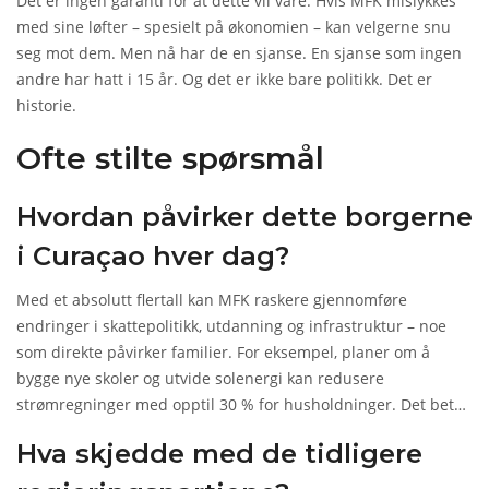
Det er ingen garanti for at dette vil vare. Hvis MFK mislykkes
med sine løfter – spesielt på økonomien – kan velgerne snu
seg mot dem. Men nå har de en sjanse. En sjanse som ingen
andre har hatt i 15 år. Og det er ikke bare politikk. Det er
historie.
Ofte stilte spørsmål
Hvordan påvirker dette borgerne
i Curaçao hver dag?
Med et absolutt flertall kan MFK raskere gjennomføre
endringer i skattepolitikk, utdanning og infrastruktur – noe
som direkte påvirker familier. For eksempel, planer om å
bygge nye skoler og utvide solenergi kan redusere
strømregninger med opptil 30 % for husholdninger. Det betyr
mer penger i lommebøtta, og mindre avhengighet av
Hva skjedde med de tidligere
importerte energikilder.