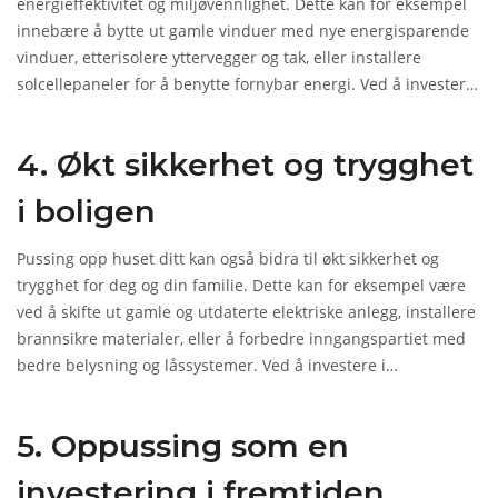
energieffektivitet og miljøvennlighet. Dette kan for eksempel
innebære å bytte ut gamle vinduer med nye energisparende
vinduer, etterisolere yttervegger og tak, eller installere
solcellepaneler for å benytte fornybar energi. Ved å investere
i slike løsninger, vil du kunne redusere energiforbruket og
spare penger på strømregningen. Samtidig bidrar du til en
4. Økt sikkerhet og trygghet
mer bærekraftig og miljøvennlig livsstil, noe som er viktig for
mange mennesker i dag.
i boligen
Pussing opp huset ditt kan også bidra til økt sikkerhet og
trygghet for deg og din familie. Dette kan for eksempel være
ved å skifte ut gamle og utdaterte elektriske anlegg, installere
brannsikre materialer, eller å forbedre inngangspartiet med
bedre belysning og låssystemer. Ved å investere i
sikkerhetstiltak, vil du kunne føle deg tryggere i hjemmet ditt
og samtidig redusere risikoen for innbrudd og brann.
5. Oppussing som en
investering i fremtiden