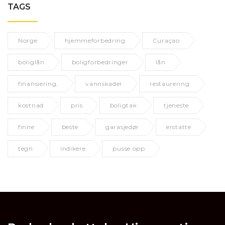
TAGS
Norge
hjemmeforbedring
Curaçao
boliglån
boligforbedringer
lån
finansiering.
vannskader
restaurering
kostnad
pris
boligtak
tjeneste
finne
beste
garasjedør
erstatte
tegn
indikere
pusse opp