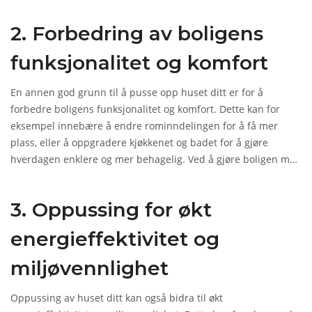
slitasje på boligen. I dette avsnittet skal vi se nærmere på de
2. Forbedring av boligens
ulike økonomiske aspektene ved å pusse opp huset ditt.
funksjonalitet og komfort
En annen god grunn til å pusse opp huset ditt er for å
forbedre boligens funksjonalitet og komfort. Dette kan for
eksempel innebære å endre rominndelingen for å få mer
plass, eller å oppgradere kjøkkenet og badet for å gjøre
hverdagen enklere og mer behagelig. Ved å gjøre boligen mer
tilpasset dine behov og ønsker, vil du kunne trives bedre i
hjemmet ditt. Dette kan igjen ha positiv effekt på
3. Oppussing for økt
livskvaliteten og føre til at du blir mer tilfreds med boligen
din.
energieffektivitet og
miljøvennlighet
Oppussing av huset ditt kan også bidra til økt