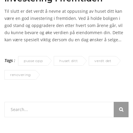
Til slutt er det verdt å nevne at oppussing av huset ditt kan
være en god investering i fremtiden. Ved å holde boligen i
god stand og oppgradere den etter hvert som årene går, vil
du kunne bevare og øke verdien på eiendommen din. Dette
kan være spesielt viktig dersom du en dag ønsker å selge
huset ditt, da en velholdt og moderne bolig vil være mer
attraktiv for potensielle kjøpere. I tillegg vil oppussing bidra til
Tags :
at huset ditt holder seg funksjonelt og behagelig å bo i, noe
pusse opp
huset ditt
verdt det
som vil være til glede for deg og din familie i mange år
fremover.
renovering